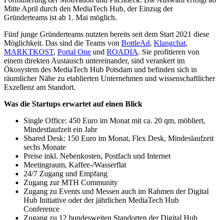
Mitte April durch den MediaTech Hub, der Einzug der
Gründerteams ist ab 1. Mai möglich.
Fünf junge Gründerteams nutzten bereits seit dem Start 2021 diese
Möglichkeit. Das sind die Teams von
BottleAd
,
Klangchat
,
MARKTKOST
,
Portal One
und
ROADIA
. Sie profitieren von
einem direkten Austausch untereinander, sind verankert im
Ökosystem des MediaTech Hub Potsdam und befinden sich in
räumlicher Nähe zu etablierten Unternehmen und wissenschaftlicher
Exzellenz am Standort.
Was die Startups erwartet auf einen Blick
Single Office: 450 Euro im Monat mit ca. 20 qm, möbliert,
Mindestlaufzeit ein Jahr
Shared Desk: 150 Euro im Monat, Flex Desk, Mindeslaufzeit
sechs Monate
Preise inkl. Nebenkosten, Postfach und Internet
Meetingraum, Kaffee-/Wasserflat
24/7 Zugang und Empfang
Zugang zur MTH Community
Zugang zu Events und Messen auch im Rahmen der Digital
Hub Initiative oder der jährlichen MediaTech Hub
Conference
Zugang zu 12 bundesweiten Standorten der Digital Hub