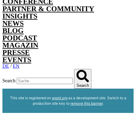
CONFERENCE
PARTNER & COMMUNITY
INSIGHTS
NEWS
BLOG
PODCAST
MAGAZIN
PRESSE
EVENTS
DE
/
EN
Search
Search
This site is registered on
wpml.org
as a development site. Switch to a
production site key to
remove this banner
.