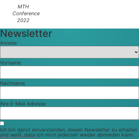
MTH
Conference
2022
Newsletter
Anrede
Vorname
Nachname
Ihre E-Mail Adresse
Ich bin damit einverstanden, diesen Newsletter zu erhalten
und weiß, dass ich mich jederzeit wieder abmelden kann.