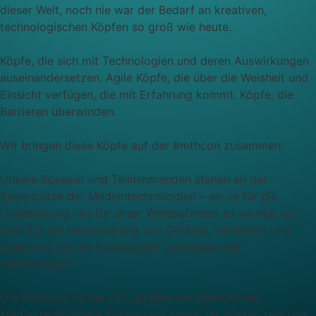
dieser Welt, noch nie war der Bedarf an kreativen,
technologischen Köpfen so groß wie heute.
Köpfe, die sich mit Technologien und deren Auswirkungen
auseinandersetzen. Agile Köpfe, die über die Weisheit und
Einsicht verfügen, die mit Erfahrung kommt. Köpfe, die
Barrieren überwinden.
Wir bringen diese Köpfe auf der #mthcon zusammen.
Unsere Speaker und Teilnehmenden stehen an der
Speerspitze der Medientechnologien – sei es für die
Unterhaltung, die für unser Wohlbefinden so wichtig ist,
oder für die Verbesserung von Geräten, Verfahren und
Branchen, die die Gesellschaft verbinden und
voranbringen.
Die #mthcon ist der Ort, an dem die Branche der
Medientechnologie zusammenkommt, ihr Wissen teilt und