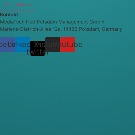
Abonnieren
Kontakt
MediaTech Hub Potsdam Management GmbH
Marlene-Dietrich-Allee 12a, 14482 Potsdam, Germany
cebook
Linkedin
X-
Instagram
Youtube
twitter