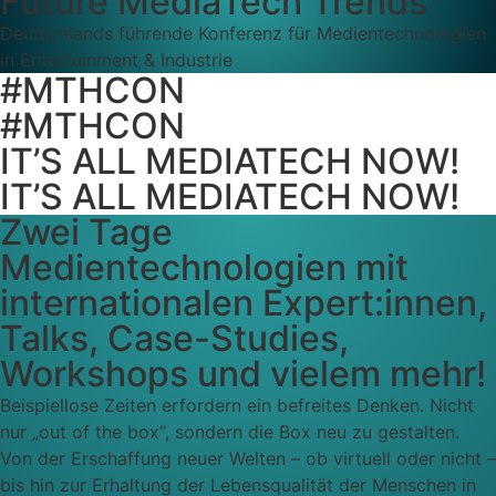
Future MediaTech Trends
Deutschlands führende Konferenz für Medientechnologien
in Entertainment & Industrie
#MTHCON
#MTHCON
IT’S ALL MEDIATECH NOW!
IT’S ALL MEDIATECH NOW!
Zwei Tage
Medientechnologien mit
internationalen Expert:innen,
Talks, Case-Studies,
Workshops und vielem mehr!
Beispiellose Zeiten erfordern ein befreites Denken. Nicht
nur „out of the box“, sondern die Box neu zu gestalten.
Von der Erschaffung neuer Welten – ob virtuell oder nicht –
bis hin zur Erhaltung der Lebensqualität der Menschen in