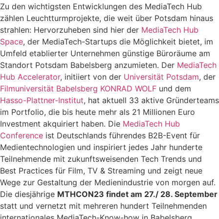
Zu den wichtigsten Entwicklungen des MediaTech Hub
zählen Leuchtturmprojekte, die weit über Potsdam hinaus
strahlen: Hervorzuheben sind hier der
MediaTech Hub
Space
, der MediaTech-Startups die Möglichkeit bietet, im
Umfeld etablierter Unternehmen günstige Büroräume am
Standort Potsdam Babelsberg anzumieten. Der
MediaTech
Hub Accelerator
, initiiert von der
Universität Potsdam
, der
Filmuniversität Babelsberg KONRAD WOLF
und dem
Hasso-Plattner-Institut
, hat aktuell 33 aktive Gründerteams
im Portfolio, die bis heute mehr als 21 Millionen Euro
Investment akquiriert haben. Die
MediaTech Hub
Conference
ist Deutschlands führendes B2B-Event für
Medientechnologien und inspiriert jedes Jahr hunderte
Teilnehmende mit zukunftsweisenden Tech Trends und
Best Practices für Film, TV & Streaming und zeigt neue
Wege zur Gestaltung der Medienindustrie von morgen auf.
Die diesjährige
MTHCON23 findet am 27./ 28. September
statt und vernetzt mit mehreren hundert Teilnehmenden
internationales MediaTech-Know-how in Babelsberg.