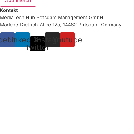
Abonnieren
Kontakt
MediaTech Hub Potsdam Management GmbH
Marlene-Dietrich-Allee 12a, 14482 Potsdam, Germany
cebook
Linkedin
X-
Instagram
Youtube
twitter