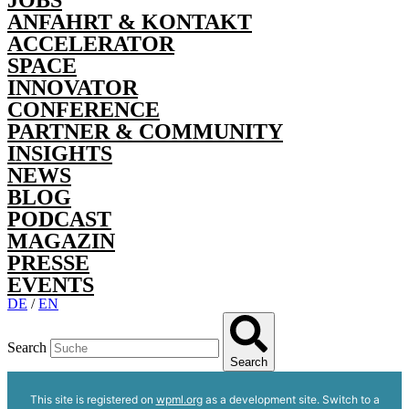
ANFAHRT & KONTAKT
ACCELERATOR
SPACE
INNOVATOR
CONFERENCE
PARTNER & COMMUNITY
INSIGHTS
NEWS
BLOG
PODCAST
MAGAZIN
PRESSE
EVENTS
DE
/
EN
Search
Search
This site is registered on
wpml.org
as a development site. Switch to a