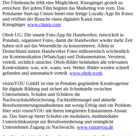
Der Filmbranche fehlt eine Möglichkeit, Kinogänger gezielt zu
erreichen: Bei jedem Film beginnt das Marketing von vorn. Das
Potsdamer Start-up Cinuru bietet eine fertige Loyalty-App für Kinos
und eröffnet der Branche einen digitalen Kanal zum
Kinogänger.
www.cinuru.com
Obob UG: Die smarte Foto-App für Handwerker, entwickelt in
Potsdam, organisiert Fotos, damit die Handwerker wieder mehr Zeit
haben sich auf das Wesentliche zu konzentrieren. Allein in
Deutschland nutzen Handwerker Fotos millionenfach wöchentlich
zur Kommunikation (WhatsApp) und Dokumentation. Verstreut,
verteilt, rechtlich unsicher. Obob-Bilder beinhalten alle relevanten
Kontextdaten: was, wie, wann, wer, Wetter. Bilder werden schnell
gefunden und automatisch verteilt.
www.obob.work
visionYOU GmbH ist eine in Potsdam gegründete Kreativagentur
für digitale Bildung und sichert als Schnittstelle zwischen
Unternehmen, Schulen und Schülern die
Nachwuchskräftesicherung. Fachkräftemangel und aktuelle
Berufsorientierungsmaßnahmen mit wenig Erfolg sind ein Problem.
Hier setzt visionYOU mit ihrem integrierten Edutainment-Ansatz
an. Das Start-up bietet Schulen ein modulares, multimediales
Unterrichtskonzept zur Berufsorientierung und ermöglicht
Unternehmen Zugang zu Nachwuchs.
www.visionyou.de