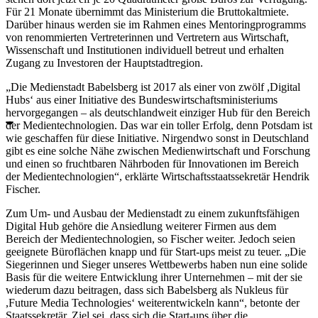
Für 21 Monate übernimmt das Ministerium die Bruttokaltmiete.
Darüber hinaus werden sie im Rahmen eines Mentoringprogramms
von renommierten Vertreterinnen und Vertretern aus Wirtschaft,
Wissenschaft und Institutionen individuell betreut und erhalten
Zugang zu Investoren der Hauptstadtregion.
„Die Medienstadt Babelsberg ist 2017 als einer von zwölf ,Digital
Hubs‘ aus einer Initiative des Bundeswirtschaftsministeriums
hervorgegangen – als deutschlandweit einziger Hub für den Bereich
der Medientechnologien. Das war ein toller Erfolg, denn Potsdam ist
wie geschaffen für diese Initiative. Nirgendwo sonst in Deutschland
gibt es eine solche Nähe zwischen Medienwirtschaft und Forschung
und einen so fruchtbaren Nährboden für Innovationen im Bereich
der Medientechnologien“, erklärte Wirtschaftsstaatssekretär Hendrik
Fischer.
Zum Um- und Ausbau der Medienstadt zu einem zukunftsfähigen
Digital Hub gehöre die Ansiedlung weiterer Firmen aus dem
Bereich der Medientechnologien, so Fischer weiter. Jedoch seien
geeignete Büroflächen knapp und für Start-ups meist zu teuer. „Die
Siegerinnen und Sieger unseres Wettbewerbs haben nun eine solide
Basis für die weitere Entwicklung ihrer Unternehmen – mit der sie
wiederum dazu beitragen, dass sich Babelsberg als Nukleus für
,Future Media Technologies‘ weiterentwickeln kann“, betonte der
Staatssekretär. Ziel sei, dass sich die Start-ups über die