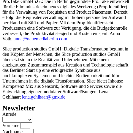
Pro.Take GmbH i.G.: Die in Berlin gegründete Pro.Take entwickelt
für die Filmindustrie ein neues digitales Werkzeug (Prop Identifier)
für die Verwaltung von Requisiten und Product Placement. Derzeit
erfolgt die Requisitenverwaltung mit hohem personellen Aufwand
per Hand mit Stift und Papier. Mit dem Prop Identifier steht
Produzenten eine Software zur Verfügung, die die Budgetkontrolle
verbessert, die Produktivität steigert und Kosten einspart. Anna
Voth,
anna@neuemediaberlin.com
Slice production studios GmbH: Digitale Transformation beginnt in
den Köpfen der Menschen, die Slice production studios GmbH
übersetzt sie in die Realität von Unternehmen. Mit einem
einzigartigen Zusammenspiel aus Kreation und Technologie schafft
das Berliner Start-up eine erfolgreiche Symbiose aus
hochkomplexen Systemen und leichter Bedienbarkeit und führt
Unternehmen in die digitale Transformation. Slice bietet Inhouse
Kompetenz-Mix aus Sensorik, Software und Services sowie die
Entwicklung eigener modularer Softwarelösungen. Lena
Gehlhaar;
lena.gehlhaar@gmx.de
Newsletter
Anrede
Vorname
Nachname