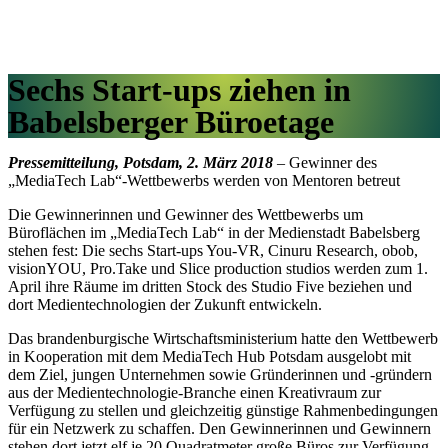
Sechs Start-ups ziehen in
Babelsberger Büroetage
Pressemitteilung, Potsdam, 2. März 2018
– Gewinner des
„MediaTech Lab“-Wettbewerbs werden von Mentoren betreut
Die Gewinnerinnen und Gewinner des Wettbewerbs um
Büroflächen im „MediaTech Lab“ in der Medienstadt Babelsberg
stehen fest: Die sechs Start-ups You-VR, Cinuru Research, obob,
visionYOU, Pro.Take und Slice production studios werden zum 1.
April ihre Räume im dritten Stock des Studio Five beziehen und
dort Medientechnologien der Zukunft entwickeln.
Das brandenburgische Wirtschaftsministerium hatte den Wettbewerb
in Kooperation mit dem MediaTech Hub Potsdam ausgelobt mit
dem Ziel, jungen Unternehmen sowie Gründerinnen und -gründern
aus der Medientechnologie-Branche einen Kreativraum zur
Verfügung zu stellen und gleichzeitig günstige Rahmenbedingungen
für ein Netzwerk zu schaffen. Den Gewinnerinnen und Gewinnern
stehen dort jetzt elf je 20 Quadratmeter große Büros zur Verfügung.