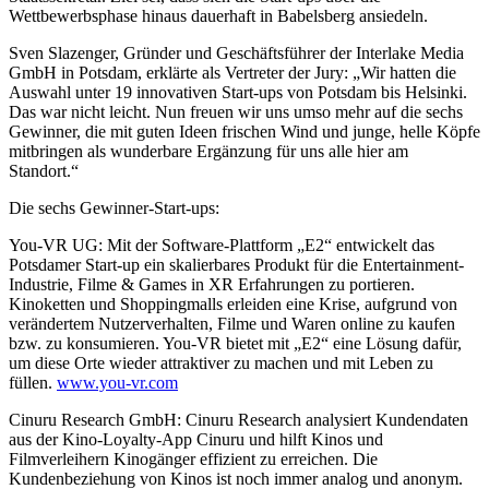
Wettbewerbsphase hinaus dauerhaft in Babelsberg ansiedeln.
Sven Slazenger, Gründer und Geschäftsführer der Interlake Media
GmbH in Potsdam, erklärte als Vertreter der Jury: „Wir hatten die
Auswahl unter 19 innovativen Start-ups von Potsdam bis Helsinki.
Das war nicht leicht. Nun freuen wir uns umso mehr auf die sechs
Gewinner, die mit guten Ideen frischen Wind und junge, helle Köpfe
mitbringen als wunderbare Ergänzung für uns alle hier am
Standort.“
Die sechs Gewinner-Start-ups:
You-VR UG: Mit der Software-Plattform „E2“ entwickelt das
Potsdamer Start-up ein skalierbares Produkt für die Entertainment-
Industrie, Filme & Games in XR Erfahrungen zu portieren.
Kinoketten und Shoppingmalls erleiden eine Krise, aufgrund von
verändertem Nutzerverhalten, Filme und Waren online zu kaufen
bzw. zu konsumieren. You-VR bietet mit „E2“ eine Lösung dafür,
um diese Orte wieder attraktiver zu machen und mit Leben zu
füllen.
www.you-vr.com
Cinuru Research GmbH: Cinuru Research analysiert Kundendaten
aus der Kino-Loyalty-App Cinuru und hilft Kinos und
Filmverleihern Kinogänger effizient zu erreichen. Die
Kundenbeziehung von Kinos ist noch immer analog und anonym.