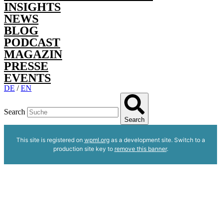
INSIGHTS
NEWS
BLOG
PODCAST
MAGAZIN
PRESSE
EVENTS
DE
/
EN
Search
Search
This site is registered on
wpml.org
as a development site. Switch to a
production site key to
remove this banner
.