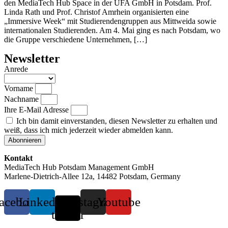
den MediaTech Hub Space in der UFA GmbH in Potsdam. Prof.
Linda Rath und Prof. Christof Amrhein organisierten eine
„Immersive Week“ mit Studierendengruppen aus Mittweida sowie
internationalen Studierenden. Am 4. Mai ging es nach Potsdam, wo
die Gruppe verschiedene Unternehmen, […]
Newsletter
Anrede
Vorname
Nachname
Ihre E-Mail Adresse
Ich bin damit einverstanden, diesen Newsletter zu erhalten und
weiß, dass ich mich jederzeit wieder abmelden kann.
Abonnieren
Kontakt
MediaTech Hub Potsdam Management GmbH
Marlene-Dietrich-Allee 12a, 14482 Potsdam, Germany
acebook
Linkedin
X-
Instagram
Youtube
twitter