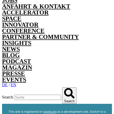
JOBS
ANFAHRT & KONTAKT
ACCELERATOR
SPACE
INNOVATOR
CONFERENCE
PARTNER & COMMUNITY
INSIGHTS
NEWS
BLOG
PODCAST
MAGAZIN
PRESSE
EVENTS
DE
/
EN
Search
Search
This site is registered on
wpml.org
as a development site. Switch to a