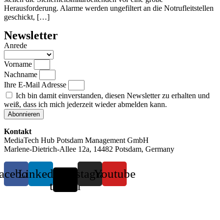
Herausforderung. Alarme werden ungefiltert an die Notrufleitstellen
geschickt, […]
Newsletter
Anrede
Vorname
Nachname
Ihre E-Mail Adresse
Ich bin damit einverstanden, diesen Newsletter zu erhalten und
weiß, dass ich mich jederzeit wieder abmelden kann.
Abonnieren
Kontakt
MediaTech Hub Potsdam Management GmbH
Marlene-Dietrich-Allee 12a, 14482 Potsdam, Germany
acebook
Linkedin
X-
Instagram
Youtube
twitter