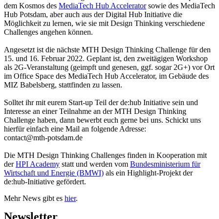
dem Kosmos des
MediaTech Hub Accelerator
sowie des MediaTech
Hub Potsdam, aber auch aus der Digital Hub Initiative die
Möglichkeit zu lernen, wie sie mit Design Thinking verschiedene
Challenges angehen können.
Angesetzt ist die nächste MTH Design Thinking Challenge für den
15. und 16. Februar 2022. Geplant ist, den zweitägigen Workshop
als 2G-Veranstaltung (geimpft und genesen, ggf. sogar 2G+) vor Ort
im Office Space des MediaTech Hub Accelerator, im Gebäude des
MIZ Babelsberg, stattfinden zu lassen.
Solltet ihr mit eurem Start-up Teil der de:hub Initiative sein und
Interesse an einer Teilnahme an der MTH Design Thinking
Challenge haben, dann bewerbt euch gerne bei uns. Schickt uns
hierfür einfach eine Mail an folgende Adresse:
contact@mth-potsdam.de
Die MTH Design Thinking Challenges finden in Kooperation mit
der
HPI Academy
statt und werden vom
Bundesministerium für
Wirtschaft und Energie (BMWI)
als ein Highlight-Projekt der
de:hub-Initiative gefördert.
Mehr News gibt es
hier
.
Newsletter