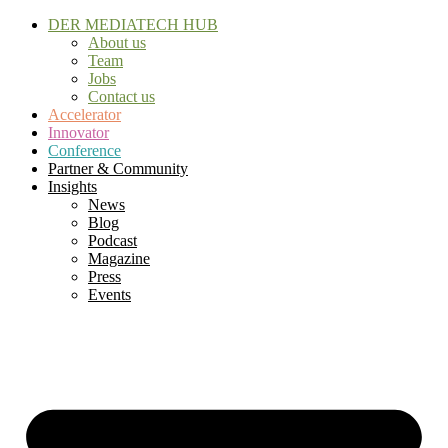
Skip
DER MEDIATECH HUB
to
About us
content
Team
Jobs
Contact us
Accelerator
Innovator
Conference
Partner & Community
Insights
News
Blog
Podcast
Magazine
Press
Events