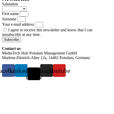
Salutation
First name
Surname
Your e-mail address
I agree to receive this newsletter and know that I can
unsubscribe at any time.
Subscribe
Contact us
MediaTech Hub Potsdam Management GmbH
Marlene-Dietrich-Allee 12a, 14482 Potsdam, Germany
acebook
Linkedin
X-
Instagram
Youtube
twitter